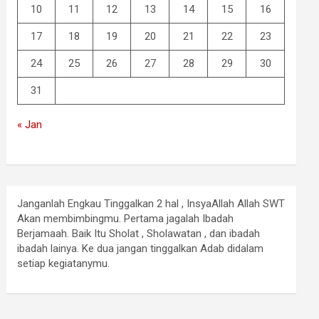
10
11
12
13
14
15
16
17
18
19
20
21
22
23
24
25
26
27
28
29
30
31
« Jan
Janganlah Engkau Tinggalkan 2 hal , InsyaAllah Allah SWT
Akan membimbingmu. Pertama jagalah Ibadah
Berjamaah. Baik Itu Sholat , Sholawatan , dan ibadah
ibadah lainya. Ke dua jangan tinggalkan Adab didalam
setiap kegiatanymu.