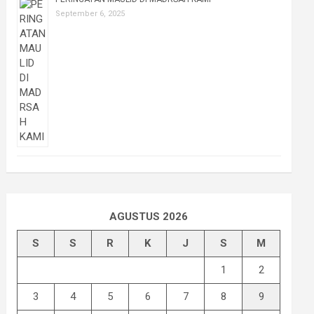
September 6, 2025
AGUSTUS 2026
S
S
R
K
J
S
M
1
2
3
4
5
6
7
8
9