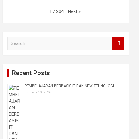
Next
»
1
/
204
S
e
a
r
c
Recent Posts
h
PEMBELAJARAN BERBASIS IT DAN NEW TEHNOLOGI
Januari 10, 2026