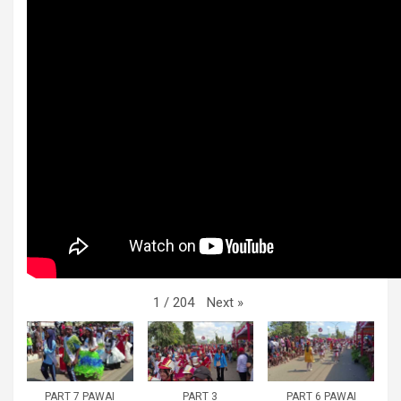
Next
»
1
/
204
PART 7 PAWAI
PART 3
PART 6 PAWAI