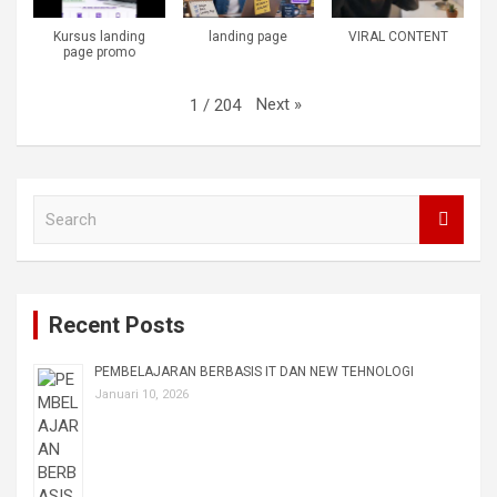
Kursus landing
landing page
VIRAL CONTENT
page promo
Next
»
1
/
204
S
e
a
r
c
Recent Posts
h
PEMBELAJARAN BERBASIS IT DAN NEW TEHNOLOGI
Januari 10, 2026