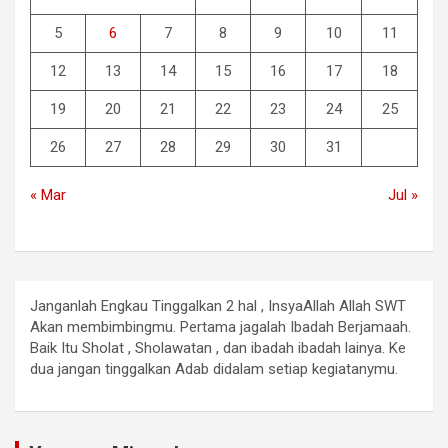
5
6
7
8
9
10
11
12
13
14
15
16
17
18
19
20
21
22
23
24
25
26
27
28
29
30
31
« Mar
Jul »
Janganlah Engkau Tinggalkan 2 hal , InsyaAllah Allah SWT
Akan membimbingmu. Pertama jagalah Ibadah Berjamaah.
Baik Itu Sholat , Sholawatan , dan ibadah ibadah lainya. Ke
dua jangan tinggalkan Adab didalam setiap kegiatanymu.