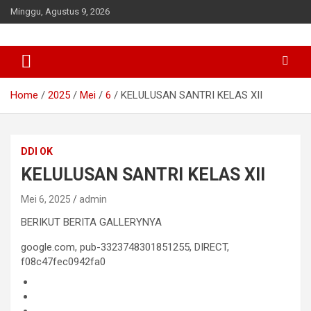
Skip
Minggu, Agustus 9, 2026
to
content
MADRASAH UNGGULAN DI MERAUKE
MAS DDI LAMPU SATU
Home
2025
Mei
6
KELULUSAN SANTRI KELAS XII
DDI OK
KELULUSAN SANTRI KELAS XII
Mei 6, 2025
admin
BERIKUT BERITA GALLERYNYA
google.com, pub-3323748301851255, DIRECT,
f08c47fec0942fa0