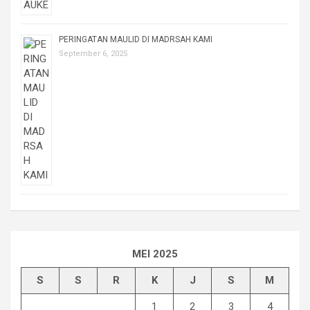
PERINGATAN MAULID DI MADRSAH KAMI
September 6, 2025
MEI 2025
S
S
R
K
J
S
M
1
2
3
4