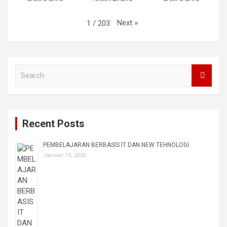
Next
»
1
/
203
S
e
a
r
c
Recent Posts
h
PEMBELAJARAN BERBASIS IT DAN NEW TEHNOLOGI
Januari 10, 2026