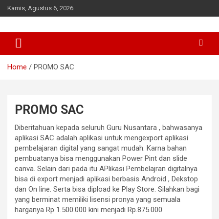
Skip
Kamis, Agustus 6, 2026
to
content
MADRASAH UNGGULAN DI MERAUKE
MAS DDI LAMPU SATU
Home
PROMO SAC
PROMO SAC
Diberitahuan kepada seluruh Guru Nusantara , bahwasanya
aplikasi SAC adalah aplikasi untuk mengexport aplikasi
pembelajaran digital yang sangat mudah. Karna bahan
pembuatanya bisa menggunakan Power Pint dan slide
canva. Selain dari pada itu APlikasi Pembelajran digitalnya
bisa di export menjadi aplikasi berbasis Android , Dekstop
dan On line. Serta bisa dipload ke Play Store. Silahkan bagi
yang berminat memiliki lisensi pronya yang semuala
harganya Rp 1.500.000 kini menjadi Rp.875.000