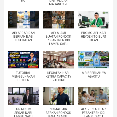
NU
DIGITAL DAN
MADANI CBT
AIR SEGAR DAN
AIR ALAMI
PROMO APLIKASI
BERKAH BAGI
BUATAN PONDOK
HEYGEN TO BUAT
KESEHATAN
PESANTREN DDI
IKLAN
LAMPU SATU
TUTORIAL
KEGIATAN HARI
AIR BEERKAH YA
MENGGUNAKAN
KETIGA CAPACITY
ABASTU
HEYGEN
BUILDING
AIR MINUM
NIKMATI AIR
AIR BERKAH DARI
SEGAR DARI
BERKAH PONDOK
PESANTREN DDI
LAMPU SATU
KAMI ABASTU
LAMPU SATU