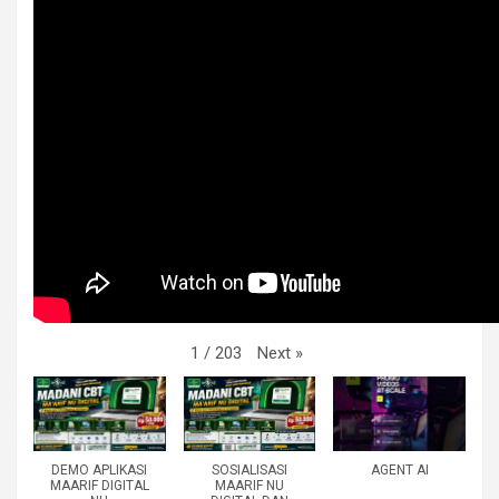
Next
»
1
/
203
DEMO APLIKASI
SOSIALISASI
AGENT AI
MAARIF DIGITAL
MAARIF NU