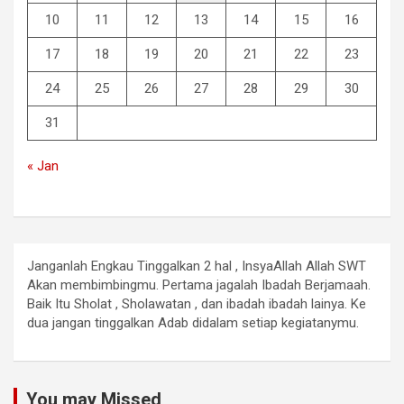
10
11
12
13
14
15
16
17
18
19
20
21
22
23
24
25
26
27
28
29
30
31
« Jan
Janganlah Engkau Tinggalkan 2 hal , InsyaAllah Allah SWT
Akan membimbingmu. Pertama jagalah Ibadah Berjamaah.
Baik Itu Sholat , Sholawatan , dan ibadah ibadah lainya. Ke
dua jangan tinggalkan Adab didalam setiap kegiatanymu.
You may Missed