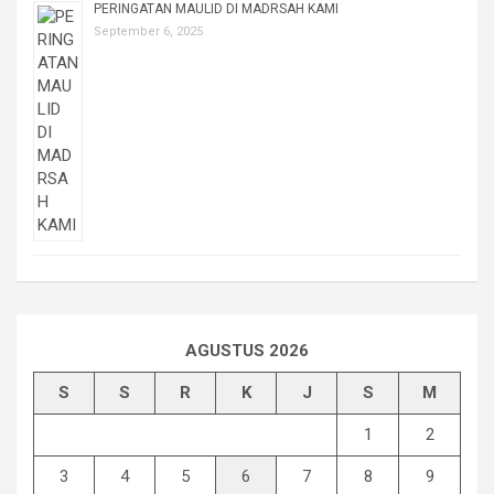
PERINGATAN MAULID DI MADRSAH KAMI
September 6, 2025
AGUSTUS 2026
S
S
R
K
J
S
M
1
2
3
4
5
6
7
8
9